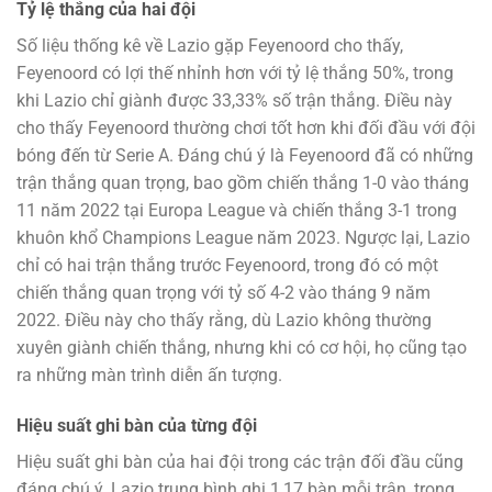
Tỷ lệ thắng của hai đội
Số liệu thống kê về Lazio gặp Feyenoord cho thấy,
Feyenoord có lợi thế nhỉnh hơn với tỷ lệ thắng 50%, trong
khi Lazio chỉ giành được 33,33% số trận thắng. Điều này
cho thấy Feyenoord thường chơi tốt hơn khi đối đầu với đội
bóng đến từ Serie A. Đáng chú ý là Feyenoord đã có những
trận thắng quan trọng, bao gồm chiến thắng 1-0 vào tháng
11 năm 2022 tại Europa League và chiến thắng 3-1 trong
khuôn khổ Champions League năm 2023. Ngược lại, Lazio
chỉ có hai trận thắng trước Feyenoord, trong đó có một
chiến thắng quan trọng với tỷ số 4-2 vào tháng 9 năm
2022. Điều này cho thấy rằng, dù Lazio không thường
xuyên giành chiến thắng, nhưng khi có cơ hội, họ cũng tạo
ra những màn trình diễn ấn tượng.
Hiệu suất ghi bàn của từng đội
Hiệu suất ghi bàn của hai đội trong các trận đối đầu cũng
đáng chú ý. Lazio trung bình ghi 1,17 bàn mỗi trận, trong