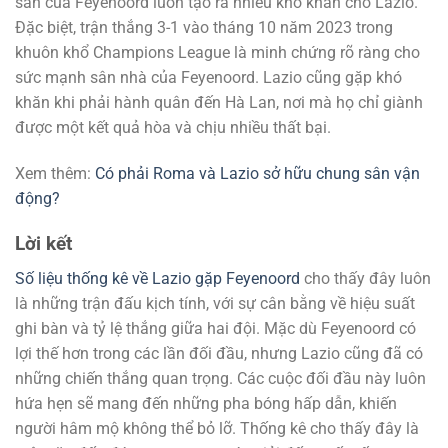
sân của Feyenoord luôn tạo ra nhiều khó khăn cho Lazio.
Đặc biệt, trận thắng 3-1 vào tháng 10 năm 2023 trong
khuôn khổ Champions League là minh chứng rõ ràng cho
sức mạnh sân nhà của Feyenoord. Lazio cũng gặp khó
khăn khi phải hành quân đến Hà Lan, nơi mà họ chỉ giành
được một kết quả hòa và chịu nhiều thất bại.
Xem thêm:
Có phải Roma và Lazio sở hữu chung sân vận
động?
Lời kết
Số liệu thống kê về Lazio gặp Feyenoord
cho thấy đây luôn
là những trận đấu kịch tính, với sự cân bằng về hiệu suất
ghi bàn và tỷ lệ thắng giữa hai đội. Mặc dù Feyenoord có
lợi thế hơn trong các lần đối đầu, nhưng Lazio cũng đã có
những chiến thắng quan trọng. Các cuộc đối đầu này luôn
hứa hẹn sẽ mang đến những pha bóng hấp dẫn, khiến
người hâm mộ không thể bỏ lỡ. Thống kê cho thấy đây là