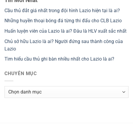
Tin Mới Nhất
Cầu thủ đắt giá nhất trong đội hình Lazio hiện tại là ai?
Những huyền thoại bóng đá từng thi đấu cho CLB Lazio
Huấn luyện viên của Lazio là ai? Đâu là HLV xuất sắc nhất
Chủ sở hữu Lazio là ai? Người đứng sau thành công của
Lazio
Tìm hiểu cầu thủ ghi bàn nhiều nhất cho Lazio là ai?
CHUYÊN MỤC
Chuyên
Mục