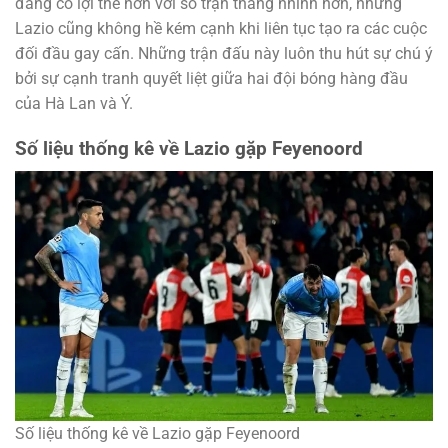
đang có lợi thế hơn với số trận thắng nhỉnh hơn, nhưng
Lazio cũng không hề kém cạnh khi liên tục tạo ra các cuộc
đối đầu gay cấn. Những trận đấu này luôn thu hút sự chú ý
bởi sự cạnh tranh quyết liệt giữa hai đội bóng hàng đầu
của Hà Lan và Ý.
Số liệu thống kê về Lazio gặp Feyenoord
Số liệu thống kê về Lazio gặp Feyenoord