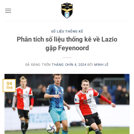
Chuyển
đến
nội
dung
SỐ LIỆU THỐNG KÊ
Phân tích số liệu thống kê về Lazio
gặp Feyenoord
ĐÃ ĐĂNG TRÊN
THÁNG CHÍN 4, 2024
BỞI
MINH LÊ
04
Th9