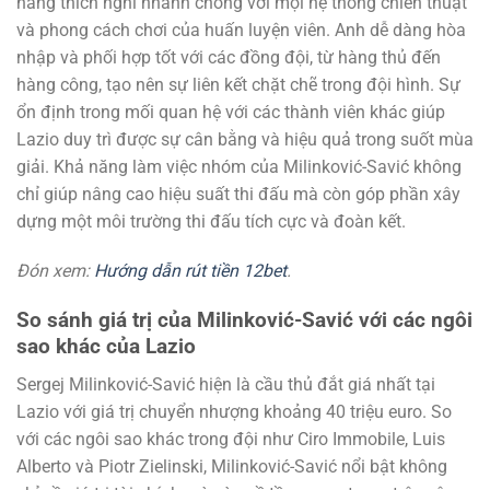
năng thích nghi nhanh chóng với mọi hệ thống chiến thuật
và phong cách chơi của huấn luyện viên. Anh dễ dàng hòa
nhập và phối hợp tốt với các đồng đội, từ hàng thủ đến
hàng công, tạo nên sự liên kết chặt chẽ trong đội hình. Sự
ổn định trong mối quan hệ với các thành viên khác giúp
Lazio duy trì được sự cân bằng và hiệu quả trong suốt mùa
giải. Khả năng làm việc nhóm của Milinković-Savić không
chỉ giúp nâng cao hiệu suất thi đấu mà còn góp phần xây
dựng một môi trường thi đấu tích cực và đoàn kết.
Đón xem:
Hướng dẫn rút tiền 12bet
.
So sánh giá trị của Milinković-Savić với các ngôi
sao khác của Lazio
Sergej Milinković-Savić hiện là cầu thủ đắt giá nhất tại
Lazio với giá trị chuyển nhượng khoảng 40 triệu euro. So
với các ngôi sao khác trong đội như Ciro Immobile, Luis
Alberto và Piotr Zielinski, Milinković-Savić nổi bật không