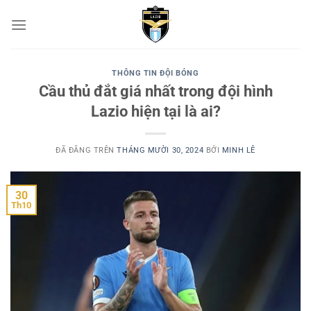
Chuyển
đến
nội
dung
THÔNG TIN ĐỘI BÓNG
Cầu thủ đắt giá nhất trong đội hình
Lazio hiện tại là ai?
ĐÃ ĐĂNG TRÊN
THÁNG MƯỜI 30, 2024
BỞI
MINH LÊ
30
Th10