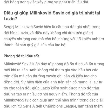
đội bóng trong việc xây dựng và phát triển lâu dài.
Điều gì giúp Milinković-Savić có giá trị nhất tại
Lazio?
Sergej Milinković-Savić hiện là cầu thủ đắt giá nhất trong
đội hình Lazio, và điều này không chỉ dựa trên giá trị
chuyển nhượng cao mà còn bởi những yếu tố khiến anh trở
thành tài sản quý giá của câu lạc bộ.
Phong độ thi đấu tốt
Milinković-Savić luôn duy trì phong độ ổn định và ấn tượng
mỗi khi ra sân. Anh không chỉ tham gia vào hầu hết các
trận đấu mà còn thường xuyên ghi bàn và kiến tạo cho
đồng đội. Sự hiện diện của anh trên sân cỏ mang lại sự tự
tin cho toàn đội, giúp Lazio kiểm soát được nhịp độ trận
đấu và tạo ra nhiều cơ hội nguy hiểm. Phong độ tốt của
Milinković-Savić còn giúp anh thể hiện mình trong các giải
đấu lớn, từ Serie A đến Champions League, làm tăng thêm