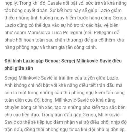
hợp lý. Trong khi đó, Casale nổi bật với sức trẻ và khả năng
tắc bóng quyết đoán. Sự kết hợp này sẽ giúp Lazio giảm
thiểu những tình huống nguy hiểm trước hàng công Genoa.
Lazio cũng có thể dựa vào sự hỗ trợ từ các hậu vệ biên
như Adam Marušić và Luca Pellegrini (nếu Pellegrini đã
phục hồi hoàn toàn sau chấn thương) để gia cố thêm khả
năng phòng ngự và tham gia tấn công cánh.
Đội hình Lazio gặp Genoa: Sergej Milinković-Savić điều
phối giữa sân
Sergej Milinković-Savić là trái tim của tuyến giữa Lazio.
Anh không chỉ nổi bật với khả năng điều tiết trận đấu mà
còn là một trong những cầu thủ phòng ngự kiêm tấn công
toàn diện của đội bóng. Milinković-Savić có khả năng
chuyền bóng chính xác, tạo ra những pha kiến tạo sắc bén
cho các tiền đạo. Trong trận đấu gặp Genoa, Milinković-
Savić có thể sẽ tiếp tục đảm nhận vai trò điều phối nhịp độ
trận đấu, đồng thời phòng ngự từ xa khi đội nhà bị dồn ép.