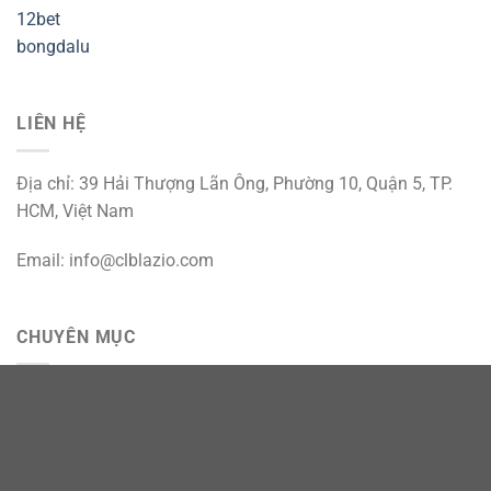
12bet
bongdalu
LIÊN HỆ
Địa chỉ: 39 Hải Thượng Lãn Ông, Phường 10, Quận 5, TP.
HCM, Việt Nam
Email:
info@clblazio.com
CHUYÊN MỤC
GIỚI THIỆU
LIÊN HỆ