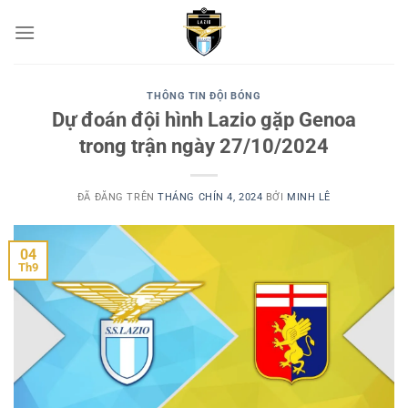
Chuyển
đến
nội
dung
THÔNG TIN ĐỘI BÓNG
Dự đoán đội hình Lazio gặp Genoa
trong trận ngày 27/10/2024
ĐÃ ĐĂNG TRÊN
THÁNG CHÍN 4, 2024
BỞI
MINH LÊ
04
Th9