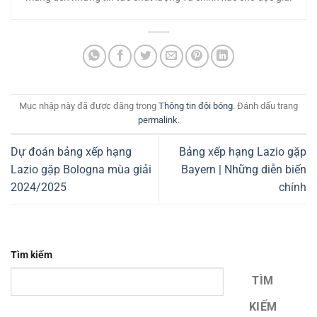
Mục nhập này đã được đăng trong
Thông tin đội bóng
. Đánh dấu trang
permalink
.
Dự đoán bảng xếp hạng
Bảng xếp hạng Lazio gặp
Lazio gặp Bologna mùa giải
Bayern | Những diễn biến
2024/2025
chính
Tìm kiếm
TÌM
KIẾM