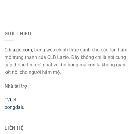
GIỚI THIỆU
Clblazio.com
, trang web chính thức dành cho các fan hâm
mộ trung thành của CLB Lazio. Đây không chỉ là nơi cung
cấp thông tin mới nhất về đội bóng mà còn là không gian
kết nối cho người hâm mộ.
Nhà tài trợ
12bet
bongdalu
LIÊN HỆ